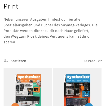
K
Print
a
Neben unseren Ausgaben findest du hier alle
t
Spezialausgaben und Bücher des Snymag-Verlages. Die
Produkte werden direkt zu dir nach Haue geliefert,
e
den Weg zum Kiosk deines Vertrauens kannst du dir
g
sparen.
o
r
Sortieren
23 Produkte
i
e
: