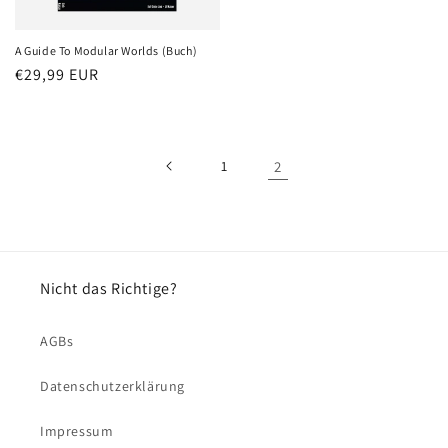
A Guide To Modular Worlds (Buch)
Normaler
€29,99 EUR
Preis
1
2
Nicht das Richtige?
AGBs
Datenschutzerklärung
Impressum