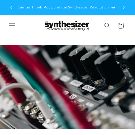
Direkt
evolution
zum
Limitiert: Bob Moog und die Synthesizer Revolution
Inhalt
Warenkorb